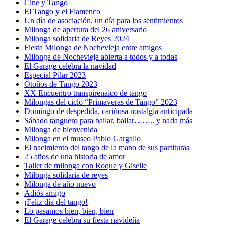
Cine y Tango
El Tango y el Flamenco
Un día de asociación, un día para los sentimientos
Milonga de apertura del 26 aniversario
Milonga solidaria de Reyes 2024
Fiesta Milonga de Nochevieja entre amigos
Milonga de Nochevieja abierta a todos y a todas
El Garage celebra la navidad
Especial Pilar 2023
Otoños de Tango 2023
XX Encuentro transpirenaico de tango
Milongas del ciclo “Primaveras de Tango” 2023
Domingo de despedida, cariñosa nostalgia anticipada
Sábado tanguero para bailar, bailar…….. y nada más
Milonga de bienvenida
Milonga en el museo Pablo Gargallo
El nacimiento del tango de la mano de sus partituras
25 años de una historia de amor
Taller de milonga con Roque y Giselle
Milonga solidaria de reyes
Milonga de año nuevo
Adiós amigo
¡Feliz día del tango!
Lo pasamos bien, bien, bien
El Garage celebra su fiesta navideña