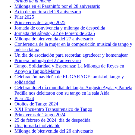
formas de la noche
Milonga en el Paraninfo por el 28 aniversario
Acto de apertura del 28 aniversario
Pilar 2025
Primaveras de Tango 2025
Jornada de convivencia y milonga de despedida
Jornada del sábado, 22 de febrero de 2025
Milonga de bienvenida del 27 aniversario
Conferencia de la mujer en la composición musical de tango y
música latina
Un día de asociación para recordar, agradecer y homenajear
Primera milonga del 27 aniversario
Tango, Solidaridad y Esperanza: La Milonga de Reyes en
Apoyo a Tango&Mama
Celebración navideña de EL GARAGE: amistad, tango y
solidaridad
Celebrando el día mundial del tango: Augusto Ayala y Pamela
Padilla nos deleitaron con su tango en la sala Aida
Pilar 2024
Otoños de Tango 2024
XXI Encuentro Transpirenaico de Tango
Primaveras de Tango 2024
25 de febrero de 2024: día de despedida
Una jornada inolvidable
Milonga de bienvenida del 26 aniversario