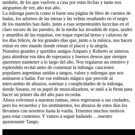
también, de los que vuelven a casa por estas fechas y tanto nos
alegramos de ver, año tras año.
La milonga parecía como si fuese una página de libro de cuentos de
hadas, los adornos de las mesas y las velitas resaltando en el negro
de los manteles han dado, junto a esas serpenteantes lucecitas en el
claro oscuro de las paredes, de la media luz invadida de rojos, azules
y amarillos de las esquinas, ese toque especial tierno y caluroso de
los días felices, de los grandes días que, junto a la música, nos hacen
entrar en otro mundo donde reinan el placer y la alegría.
Nuestros grandes y queridos amigos Amparo y Roberto se unieron
para alumbrar esa idea de esperanza y buenos deseos que siempre
queremos mantener a lo largo del año. Nos regalaron un emotivo y
esplendido recital antes de comenzar la milonga: canciones
populares argentinas unidas a tangos, valses y milongas que nos
animaron a bailar. Fue ese estímulo mágico que precede al
intercambio de abrazos, sonrisas y complicidades de la milonga,
donde Susana, en su papel de musicalizadora, se unió a la fiesta para
hacer un primer día del año para recordar.
Ahora volvemos a nuestras rutinas, otros regresaran a sus ciudades,
pero los recuerdos y los sentimientos, los abrazos de estos días los
llevamos con nosotros hasta la vuelta. Tenemos muchos motivos
para estar contentos. Y vamos a seguir bailando …nuestro
apasionante Tango.