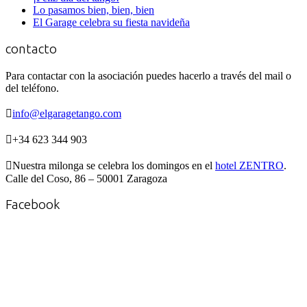
Lo pasamos bien, bien, bien
El Garage celebra su fiesta navideña
contacto
Para contactar con la asociación puedes hacerlo a través del mail o
del teléfono.

info@elgaragetango.com

+34 623 344 903

Nuestra milonga se celebra los domingos en el
hotel ZENTRO
.
Calle del Coso, 86 – 50001 Zaragoza
Facebook