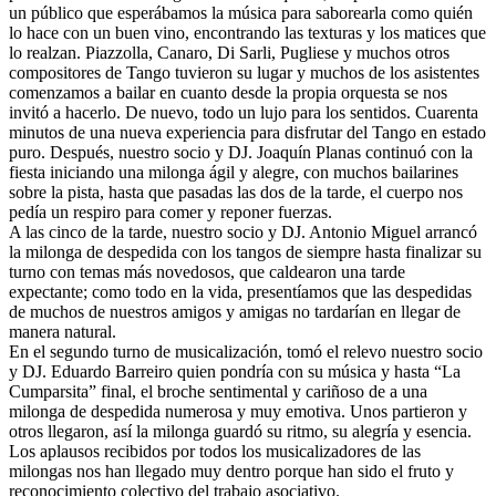
un público que esperábamos la música para saborearla como quién
lo hace con un buen vino, encontrando las texturas y los matices que
lo realzan. Piazzolla, Canaro, Di Sarli, Pugliese y muchos otros
compositores de Tango tuvieron su lugar y muchos de los asistentes
comenzamos a bailar en cuanto desde la propia orquesta se nos
invitó a hacerlo. De nuevo, todo un lujo para los sentidos. Cuarenta
minutos de una nueva experiencia para disfrutar del Tango en estado
puro. Después, nuestro socio y DJ. Joaquín Planas continuó con la
fiesta iniciando una milonga ágil y alegre, con muchos bailarines
sobre la pista, hasta que pasadas las dos de la tarde, el cuerpo nos
pedía un respiro para comer y reponer fuerzas.
A las cinco de la tarde, nuestro socio y DJ. Antonio Miguel arrancó
la milonga de despedida con los tangos de siempre hasta finalizar su
turno con temas más novedosos, que caldearon una tarde
expectante; como todo en la vida, presentíamos que las despedidas
de muchos de nuestros amigos y amigas no tardarían en llegar de
manera natural.
En el segundo turno de musicalización, tomó el relevo nuestro socio
y DJ. Eduardo Barreiro quien pondría con su música y hasta “La
Cumparsita” final, el broche sentimental y cariñoso de a una
milonga de despedida numerosa y muy emotiva. Unos partieron y
otros llegaron, así la milonga guardó su ritmo, su alegría y esencia.
Los aplausos recibidos por todos los musicalizadores de las
milongas nos han llegado muy dentro porque han sido el fruto y
reconocimiento colectivo del trabajo asociativo.