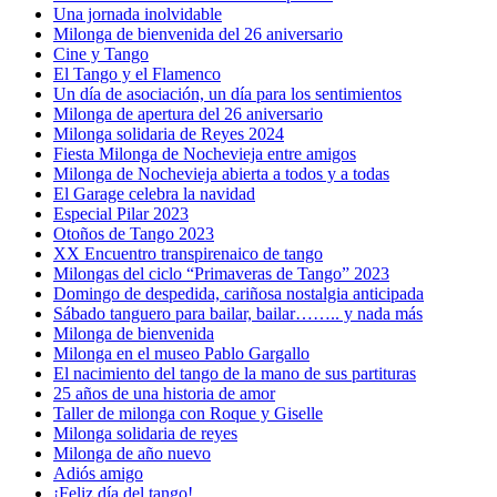
Una jornada inolvidable
Milonga de bienvenida del 26 aniversario
Cine y Tango
El Tango y el Flamenco
Un día de asociación, un día para los sentimientos
Milonga de apertura del 26 aniversario
Milonga solidaria de Reyes 2024
Fiesta Milonga de Nochevieja entre amigos
Milonga de Nochevieja abierta a todos y a todas
El Garage celebra la navidad
Especial Pilar 2023
Otoños de Tango 2023
XX Encuentro transpirenaico de tango
Milongas del ciclo “Primaveras de Tango” 2023
Domingo de despedida, cariñosa nostalgia anticipada
Sábado tanguero para bailar, bailar…….. y nada más
Milonga de bienvenida
Milonga en el museo Pablo Gargallo
El nacimiento del tango de la mano de sus partituras
25 años de una historia de amor
Taller de milonga con Roque y Giselle
Milonga solidaria de reyes
Milonga de año nuevo
Adiós amigo
¡Feliz día del tango!