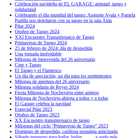
Celebración navideña de EL GARAGE: amistad, tango y
solidaridad
Celebrando el día mundial del tango: Augusto Ayala y Pamela
Padilla nos deleitaron con su tango en la sala Aida
Pilar 2024
Otoños de Tango 2024
XXI Encuentro Transpirenaico de Tango
Primaveras de Tango 2024
25 de febrero de 2024: día de despedida
Una jornada inolvidable
Milonga de bienvenida del 26 aniversario
Cine y Tango
El Tango y el Flamenco
Un día de asociación, un día para los sentimientos
Milonga de apertura del 26 aniversario
Milonga solidaria de Reyes 2024
Fiesta Milonga de Nochevieja entre amigos
Milonga de Nochevieja abierta a todos y a todas
El Garage celebra la navidad
Especial Pilar 2023
Otoños de Tango 2023
XX Encuentro transpirenaico de tango
Milongas del ciclo “Primaveras de Tango” 2023
Domingo de despedida, cariñosa nostalgia anticipada
Sábado tanguero para bailar, bailar…….. y nada más