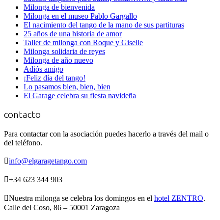
Milonga de bienvenida
Milonga en el museo Pablo Gargallo
El nacimiento del tango de la mano de sus partituras
25 años de una historia de amor
Taller de milonga con Roque y Giselle
Milonga solidaria de reyes
Milonga de año nuevo
Adiós amigo
¡Feliz día del tango!
Lo pasamos bien, bien, bien
El Garage celebra su fiesta navideña
contacto
Para contactar con la asociación puedes hacerlo a través del mail o
del teléfono.

info@elgaragetango.com

+34 623 344 903

Nuestra milonga se celebra los domingos en el
hotel ZENTRO
.
Calle del Coso, 86 – 50001 Zaragoza