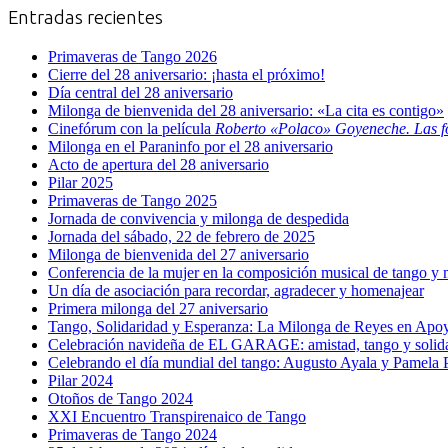
Entradas recientes
Primaveras de Tango 2026
Cierre del 28 aniversario: ¡hasta el próximo!
Día central del 28 aniversario
Milonga de bienvenida del 28 aniversario: «La cita es contigo»
Cinefórum con la película
Roberto «Polaco» Goyeneche. Las f
Milonga en el Paraninfo por el 28 aniversario
Acto de apertura del 28 aniversario
Pilar 2025
Primaveras de Tango 2025
Jornada de convivencia y milonga de despedida
Jornada del sábado, 22 de febrero de 2025
Milonga de bienvenida del 27 aniversario
Conferencia de la mujer en la composición musical de tango y m
Un día de asociación para recordar, agradecer y homenajear
Primera milonga del 27 aniversario
Tango, Solidaridad y Esperanza: La Milonga de Reyes en A
Celebración navideña de EL GARAGE: amistad, tango y solid
Celebrando el día mundial del tango: Augusto Ayala y Pamela Pa
Pilar 2024
Otoños de Tango 2024
XXI Encuentro Transpirenaico de Tango
Primaveras de Tango 2024