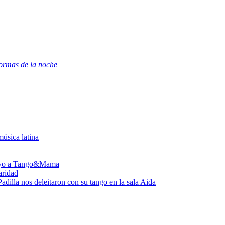
ormas de la noche
úsica latina
poyo a Tango&Mama
aridad
dilla nos deleitaron con su tango en la sala Aida