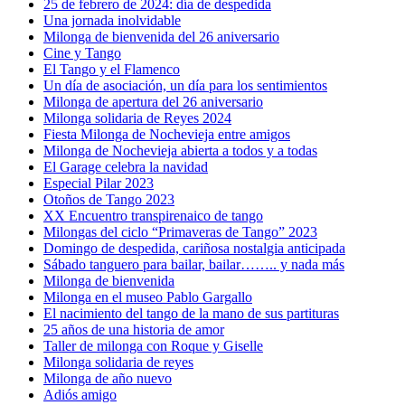
25 de febrero de 2024: día de despedida
Una jornada inolvidable
Milonga de bienvenida del 26 aniversario
Cine y Tango
El Tango y el Flamenco
Un día de asociación, un día para los sentimientos
Milonga de apertura del 26 aniversario
Milonga solidaria de Reyes 2024
Fiesta Milonga de Nochevieja entre amigos
Milonga de Nochevieja abierta a todos y a todas
El Garage celebra la navidad
Especial Pilar 2023
Otoños de Tango 2023
XX Encuentro transpirenaico de tango
Milongas del ciclo “Primaveras de Tango” 2023
Domingo de despedida, cariñosa nostalgia anticipada
Sábado tanguero para bailar, bailar…….. y nada más
Milonga de bienvenida
Milonga en el museo Pablo Gargallo
El nacimiento del tango de la mano de sus partituras
25 años de una historia de amor
Taller de milonga con Roque y Giselle
Milonga solidaria de reyes
Milonga de año nuevo
Adiós amigo