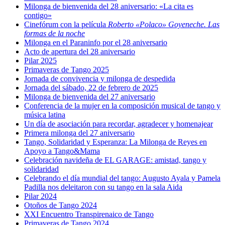
Milonga de bienvenida del 28 aniversario: «La cita es
contigo»
Cinefórum con la película
Roberto «Polaco» Goyeneche. Las
formas de la noche
Milonga en el Paraninfo por el 28 aniversario
Acto de apertura del 28 aniversario
Pilar 2025
Primaveras de Tango 2025
Jornada de convivencia y milonga de despedida
Jornada del sábado, 22 de febrero de 2025
Milonga de bienvenida del 27 aniversario
Conferencia de la mujer en la composición musical de tango y
música latina
Un día de asociación para recordar, agradecer y homenajear
Primera milonga del 27 aniversario
Tango, Solidaridad y Esperanza: La Milonga de Reyes en
Apoyo a Tango&Mama
Celebración navideña de EL GARAGE: amistad, tango y
solidaridad
Celebrando el día mundial del tango: Augusto Ayala y Pamela
Padilla nos deleitaron con su tango en la sala Aida
Pilar 2024
Otoños de Tango 2024
XXI Encuentro Transpirenaico de Tango
Primaveras de Tango 2024