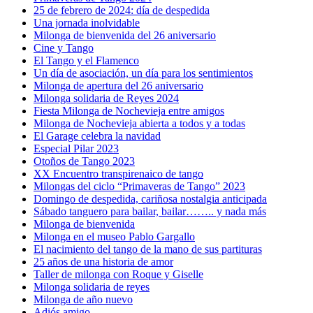
25 de febrero de 2024: día de despedida
Una jornada inolvidable
Milonga de bienvenida del 26 aniversario
Cine y Tango
El Tango y el Flamenco
Un día de asociación, un día para los sentimientos
Milonga de apertura del 26 aniversario
Milonga solidaria de Reyes 2024
Fiesta Milonga de Nochevieja entre amigos
Milonga de Nochevieja abierta a todos y a todas
El Garage celebra la navidad
Especial Pilar 2023
Otoños de Tango 2023
XX Encuentro transpirenaico de tango
Milongas del ciclo “Primaveras de Tango” 2023
Domingo de despedida, cariñosa nostalgia anticipada
Sábado tanguero para bailar, bailar…….. y nada más
Milonga de bienvenida
Milonga en el museo Pablo Gargallo
El nacimiento del tango de la mano de sus partituras
25 años de una historia de amor
Taller de milonga con Roque y Giselle
Milonga solidaria de reyes
Milonga de año nuevo
Adiós amigo