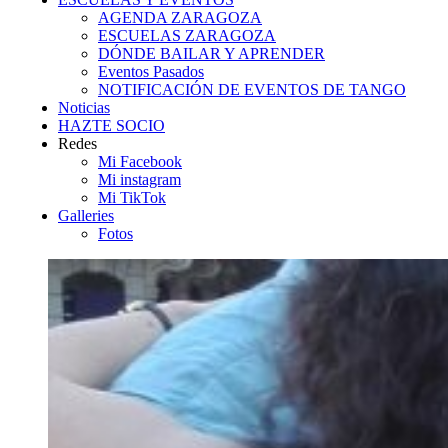
AGENDA ZARAGOZA
ESCUELAS ZARAGOZA
DÓNDE BAILAR Y APRENDER
Eventos Pasados
NOTIFICACIÓN DE EVENTOS DE TANGO
Noticias
HAZTE SOCIO
Redes
Mi Facebook
Mi instagram
Mi TikTok
Galleries
Fotos