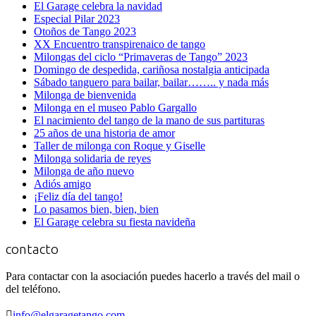
El Garage celebra la navidad
Especial Pilar 2023
Otoños de Tango 2023
XX Encuentro transpirenaico de tango
Milongas del ciclo “Primaveras de Tango” 2023
Domingo de despedida, cariñosa nostalgia anticipada
Sábado tanguero para bailar, bailar…….. y nada más
Milonga de bienvenida
Milonga en el museo Pablo Gargallo
El nacimiento del tango de la mano de sus partituras
25 años de una historia de amor
Taller de milonga con Roque y Giselle
Milonga solidaria de reyes
Milonga de año nuevo
Adiós amigo
¡Feliz día del tango!
Lo pasamos bien, bien, bien
El Garage celebra su fiesta navideña
contacto
Para contactar con la asociación puedes hacerlo a través del mail o
del teléfono.

info@elgaragetango.com