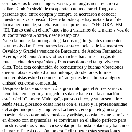
cortinas y los buenos tangos, valses y milongas nos invitaron a
bailar. También sirvió de escaparate para mostrar el Tango a las
personas que, entre compra y compra, se acercaron a conocer
nuestra música y pasión. Desde la radio que hay instalada allí de
forma permanente, se retransmitió el programa TANGORA: FM
“EL Tango está en el aire” que vino a visitarnos de la mano y voz de
su coordinadora Andrea, desde Pamplona.
Ya en la noche, la milonga de gala nos regaló grandes momentos
para no olvidar. Encontramos las caras conocidas de los maestros
Osvaldo y Graciela venidos de Barcelona, de Andrea Fernández
Acerbi, de Buenos Aires y otros muchos bailarines amigos de
muchas ciudades españolas y francesas donde el tango vive con
ellos. Toda esta conjunción de reencuentros y buenas vibraciones
dieron notas de calidad a una milonga, donde todos fuimos
protagonistas estrella de nuestro Tango desde el abrazo amigo y la
amistad generosa compartida.
Después de la cena, comenzó la gran milonga del Aniversario con
lleno total en la gran y acogedora sala de baile con la actuación
estelar del “Cuartero Mulenga”, que son cinco, y su presentador:
Jesús Mela, glosando cosas lindas con el salero y la profesionalidad
del argentino poeta y tanguero. La fuerza, energía, elegancia y
maestría de estos grandes músicos y artistas, consiguió que la música
en directo con mayúsculas, se convirtiera en el aliado perfecto para
nuestros sentidos y nos hiciese volar por la pista bailando y bailando
sin parar. En esta ocasión, no era fácil superar estas sensaciones,