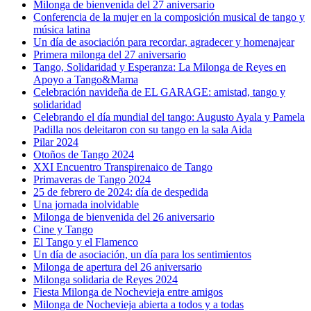
Milonga de bienvenida del 27 aniversario
Conferencia de la mujer en la composición musical de tango y
música latina
Un día de asociación para recordar, agradecer y homenajear
Primera milonga del 27 aniversario
Tango, Solidaridad y Esperanza: La Milonga de Reyes en
Apoyo a Tango&Mama
Celebración navideña de EL GARAGE: amistad, tango y
solidaridad
Celebrando el día mundial del tango: Augusto Ayala y Pamela
Padilla nos deleitaron con su tango en la sala Aida
Pilar 2024
Otoños de Tango 2024
XXI Encuentro Transpirenaico de Tango
Primaveras de Tango 2024
25 de febrero de 2024: día de despedida
Una jornada inolvidable
Milonga de bienvenida del 26 aniversario
Cine y Tango
El Tango y el Flamenco
Un día de asociación, un día para los sentimientos
Milonga de apertura del 26 aniversario
Milonga solidaria de Reyes 2024
Fiesta Milonga de Nochevieja entre amigos
Milonga de Nochevieja abierta a todos y a todas