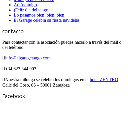
Adiós amigo
¡Feliz día del tango!
Lo pasamos bien, bien, bien
El Garage celebra su fiesta navideña
contacto
Para contactar con la asociación puedes hacerlo a través del mail o
del teléfono.

info@elgaragetango.com

+34 623 344 903

Nuestra milonga se celebra los domingos en el
hotel ZENTRO
.
Calle del Coso, 86 – 50001 Zaragoza
Facebook