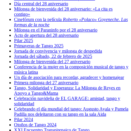
Día central del 28 aniversario
Milonga de bienvenida del 28 aniversario: «La cita es
contigo»
Cinefórum con la película
Roberto «Polaco» Goyeneche. Las
formas de la noche
Milonga en el Paraninfo por el 28 aniversario
Acto de apertura del 28 aniversario
Pilar 2025
Primaveras de Tango 2025
Jornada de convivencia y milonga de despedida
Jornada del sábado, 22 de febrero de 2025
Milonga de bienvenida del 27 aniversario
Conferencia de la mujer en la composición musical de tango y
música latina
Un día de asociación para recordar, agradecer y homenajear
Primera milonga del 27 aniversario
Tango, Solidaridad y Esperanza: La Milonga de Reyes en
Apoyo a Tango&Mama
Celebración navideña de EL GARAGE: amistad, tango y
solidaridad
Celebrando el día mundial del tango: Augusto Ayala y Pamela
Padilla nos deleitaron con su tango en la sala Aida
Pilar 2024
Otoños de Tango 2024
XXI Encuentro Transpirenaico de Tango