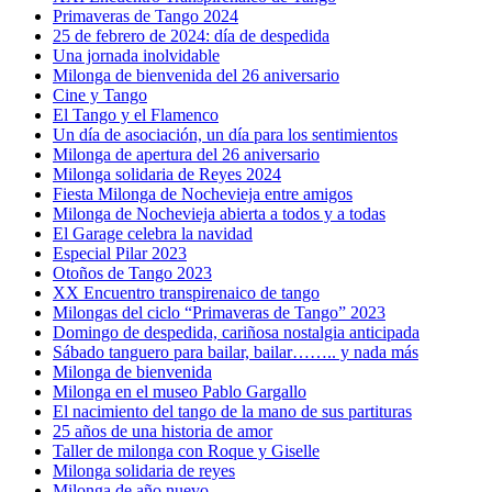
Primaveras de Tango 2024
25 de febrero de 2024: día de despedida
Una jornada inolvidable
Milonga de bienvenida del 26 aniversario
Cine y Tango
El Tango y el Flamenco
Un día de asociación, un día para los sentimientos
Milonga de apertura del 26 aniversario
Milonga solidaria de Reyes 2024
Fiesta Milonga de Nochevieja entre amigos
Milonga de Nochevieja abierta a todos y a todas
El Garage celebra la navidad
Especial Pilar 2023
Otoños de Tango 2023
XX Encuentro transpirenaico de tango
Milongas del ciclo “Primaveras de Tango” 2023
Domingo de despedida, cariñosa nostalgia anticipada
Sábado tanguero para bailar, bailar…….. y nada más
Milonga de bienvenida
Milonga en el museo Pablo Gargallo
El nacimiento del tango de la mano de sus partituras
25 años de una historia de amor
Taller de milonga con Roque y Giselle
Milonga solidaria de reyes
Milonga de año nuevo