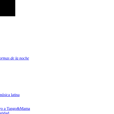
ormas de la noche
úsica latina
poyo a Tango&Mama
aridad