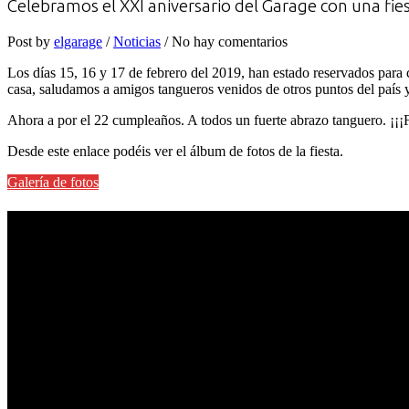
Celebramos el XXI aniversario del Garage con una fi
Post by
elgarage
/
Noticias
/ No hay comentarios
Los días 15, 16 y 17 de febrero del 2019, han estado reservados par
casa, saludamos a amigos tangueros venidos de otros puntos del país
Ahora a por el 22 cumpleaños. A todos un fuerte abrazo tanguero. ¡¡¡F
Desde este enlace podéis ver el álbum de fotos de la fiesta.
Galería de fotos