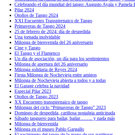
Celebrando el día mundial del tango: Augusto Ayala y Pamela Pa
Pilar 2024
Otoños de Tango 2024
XXI Encuentro Transpirenaico de Tango
Primaveras de Tango 2024
25 de febrero de 2024: día de despedida
Una jornada inolvidable
Milonga de bienvenida del 26 aniversario
Cine y Tango
El Tango y el Flamenco
Un día de asociación, un día para los sentimientos
Milonga de apertura del 26 aniversario
Milonga solidaria de Reyes 2024
Fiesta Milonga de Nochevieja entre amigos
Milonga de Nochevieja abierta a todos y a todas
El Garage celebra la navidad
Especial Pilar 2023
Otoños de Tango 2023
XX Encuentro transpirenaico de tango
Milongas del ciclo “Primaveras de Tango” 2023
Domingo de despedida, cariñosa nostalgia anticipada
Sábado tanguero para bailar, bailar…….. y nada más
Milonga de bienvenida
Milonga en el museo Pablo Gargallo
El nacimiento del tango de la mano de sus partituras