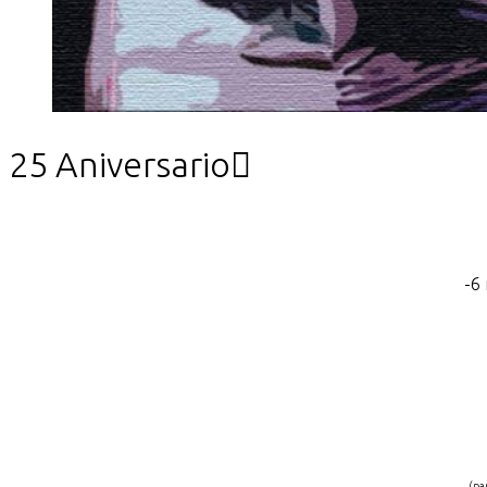
25 Aniversario

-6 
(pa