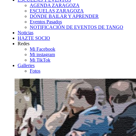
AGENDA ZARAGOZA
ESCUELAS ZARAGOZA
DÓNDE BAILAR Y APRENDER
Eventos Pasados
NOTIFICACIÓN DE EVENTOS DE TANGO
Noticias
HAZTE SOCIO
Redes
Mi Facebook
Mi instagram
Mi TikTok
Galleries
Fotos