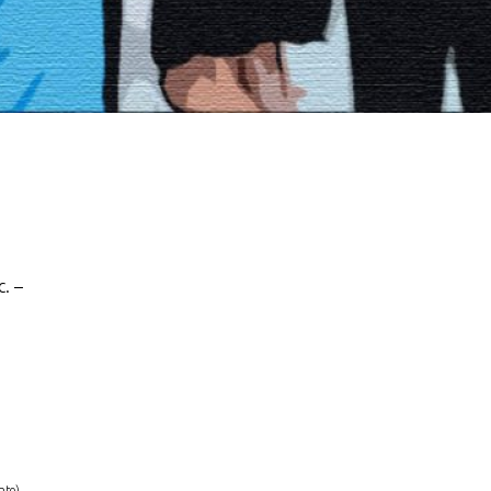
c. –
nto)