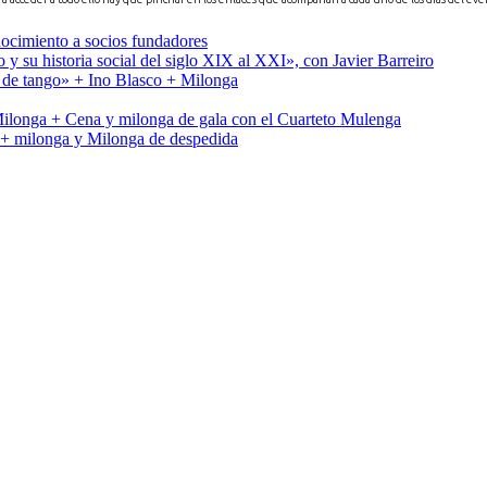
nocimiento a socios fundadores
 y su historia social del siglo XIX al XXI», con Javier Barreiro
 de tango» + Ino Blasco + Milonga
longa + Cena y milonga de gala con el Cuarteto Mulenga
l + milonga y Milonga de despedida