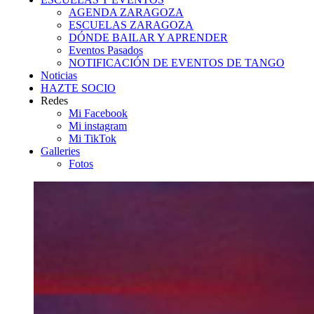
AGENDA ZARAGOZA
ESCUELAS ZARAGOZA
DÓNDE BAILAR Y APRENDER
Eventos Pasados
NOTIFICACIÓN DE EVENTOS DE TANGO
Noticias
HAZTE SOCIO
Redes
Mi Facebook
Mi instagram
Mi TikTok
Galleries
Fotos