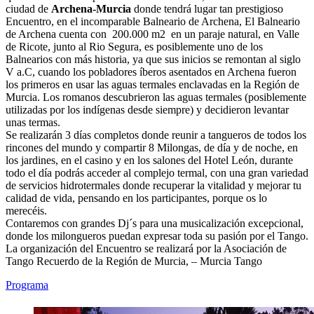
ciudad de
Archena-Murcia
donde tendrá lugar tan prestigioso
Encuentro, en el incomparable Balneario de Archena, El Balneario
de Archena cuenta con 200.000 m2 en un paraje natural, en Valle
de Ricote, junto al Rio Segura, es posiblemente uno de los
Balnearios con más historia, ya que sus inicios se remontan al siglo
V a.C, cuando los pobladores íberos asentados en Arche
na fueron
los primeros en usar las aguas termales enclavadas en la Región de
Murcia. Los romanos descubrieron las aguas termales (posiblemente
utilizadas por los indígenas desde siempre) y decidieron levantar
unas termas.
Se realizarán 3 días completos donde reunir a tangueros de todos los
rincones del mundo y compartir 8 Milongas, de día y de noche, en
los jardines, en el casino y en los salones del Hotel León, durante
todo el día podrás acceder al complejo termal, con una gran variedad
de servicios hidrotermales donde recuperar la vitalidad y mejorar tu
calidad de vida, pensando en los participantes, porque os lo
merecéis.
Contaremos con grandes Dj´s para una musicalización excepcional,
donde los milongueros puedan expresar toda su pasión por el Tango.
La organización del Encuentro se realizará por la Asociación de
Tango Recuerdo de la Región de Murcia, – Murcia Tango
Programa